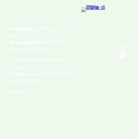
Sede legale:
Via Roma 3, 01010 –
Blera (VT)
Sede operativa:
Blera, loc.
Instagram
Rimessa Vicina snc
Facebook
+39 347.57.55.393 – Dott. Luca
Torelli
info@oliodiblera.it – C.F./P.Iva
02146530569