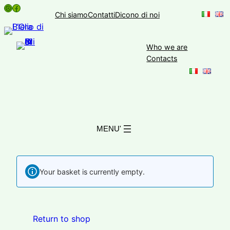
Instagram
Facebook
Skip
Chi siamo
Contatti
Dicono di noi
to
content
Who we are
Contacts
Your basket is currently empty.
Return to shop