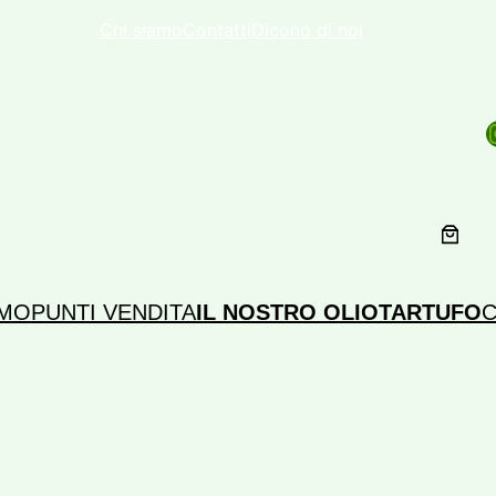
Chi siamo
Contatti
Dicono di noi
Inst
MO
PUNTI VENDITA
IL NOSTRO OLIO
TARTUFO
C