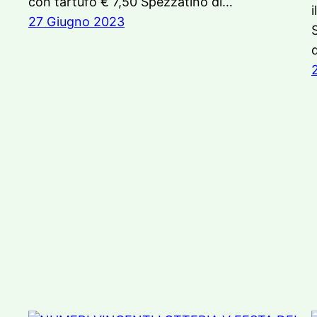
con tartufo € 7,50 Spezzatino di…
i
27 Giugno 2023
d