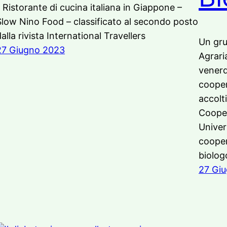
l Ristorante di cucina italiana in Giappone –
Slow Nino Food – classificato al secondo posto
alla rivista International Travellers
Un gru
27 Giugno 2023
Agraria
venerd
cooper
accolt
Cooper
Univer
cooper
biolog
27 Gi