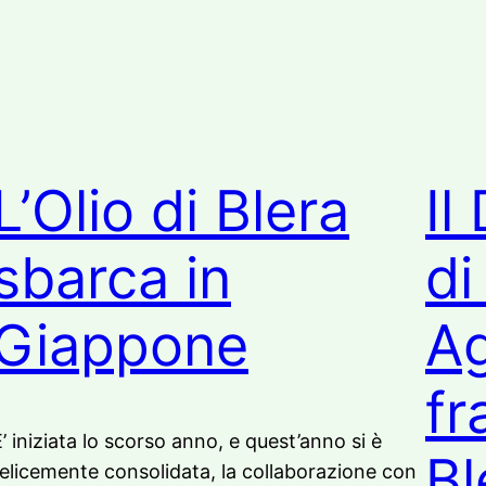
L’Olio di Blera
Il
sbarca in
di
Giappone
Ag
fr
’ iniziata lo scorso anno, e quest’anno si è
Bl
felicemente consolidata, la collaborazione con