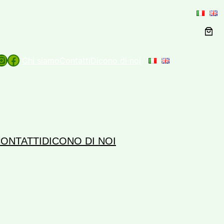
agram
Facebook
Chi siamo
Contatti
Dicono di noi
ONTATTI
DICONO DI NOI