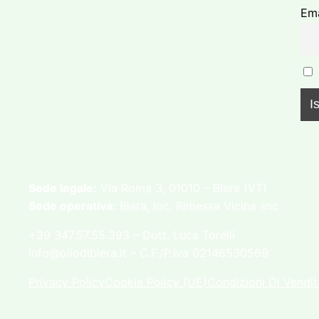
Ema
Sede legale:
Via Roma 3, 01010 – Blera (VT)
Sede operativa:
Blera, loc. Rimessa Vicina snc
+39 347.57.55.393 – Dott. Luca Torelli
info@oliodiblera.it – C.F./P.Iva 02146530569
Privacy Policy
Cookie Policy (UE)
Condizioni Di Vendit