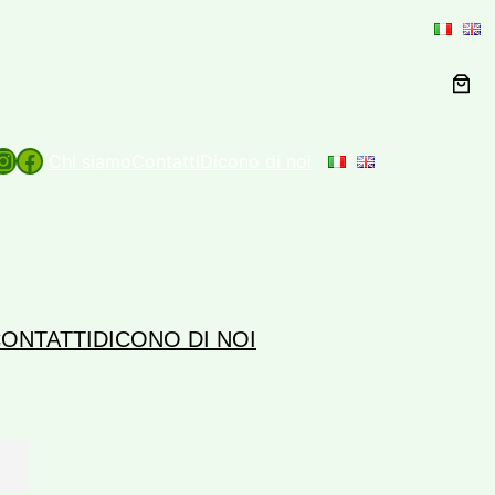
agram
Facebook
Chi siamo
Contatti
Dicono di noi
ONTATTI
DICONO DI NOI