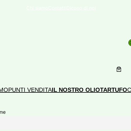
Chi siamo
Contatti
Dicono di noi
Inst
MO
PUNTI VENDITA
IL NOSTRO OLIO
TARTUFO
C
me