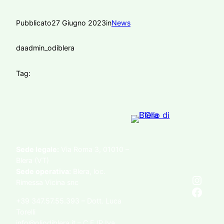
Pubblicato
27 Giugno 2023
in
News
da
admin_odiblera
Tag:
Sede legale:
Via Roma 3, 01010 –
Blera (VT)
Sede operativa:
Blera, loc.
Instagram
Rimessa Vicina snc
Facebook
+39 347.57.55.393 – Dott. Luca
Torelli
info@oliodiblera.it – C.F./P.Iva