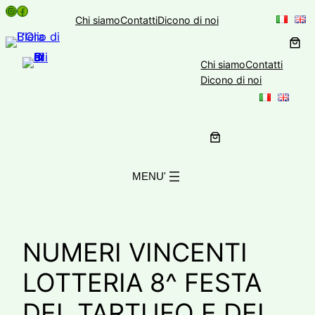
Instagram
Facebook
Vai
Chi siamo
Contatti
Dicono di noi
al
contenuto
Chi siamo
Contatti
Dicono di noi
NUMERI VINCENTI
LOTTERIA 8^ FESTA
DEL TARTUFO E DEI