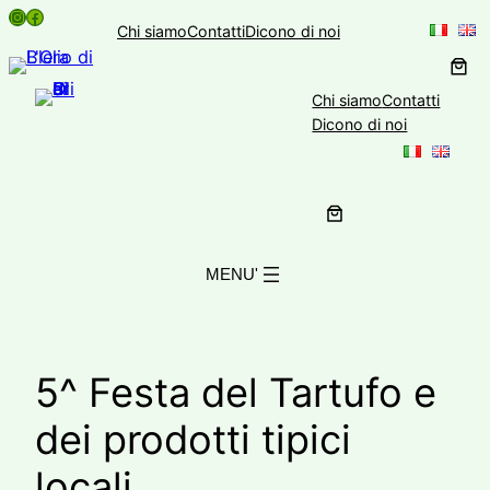
Instagram
Facebook
Vai
Chi siamo
Contatti
Dicono di noi
al
contenuto
Chi siamo
Contatti
Dicono di noi
5^ Festa del Tartufo e
dei prodotti tipici
locali