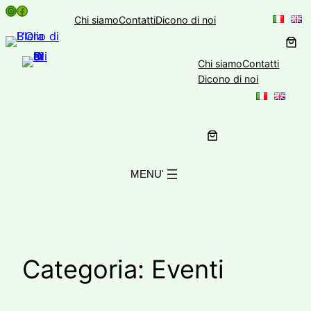
Instagram
Facebook
Vai
Chi siamo
Contatti
Dicono di noi
al
contenuto
Chi siamo
Contatti
Dicono di noi
Categoria:
Eventi